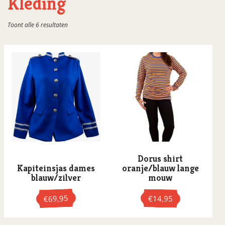
Kleding
Gesorteerd
Toont alle 6 resultaten
op
populariteit
Dorus shirt
Kapiteinsjas dames
oranje/blauw lange
blauw/zilver
mouw
69,95
€
14,95
€
Dit
Dit