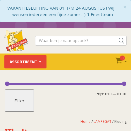
×
VAKANTIESLUITING VAN 01 T/M 24 AUGUSTUS ! Wij
wensen iedereen een fijne zomer :-) 't Feestteam
0
ASSORTIMENT
LAMPEGAT
Accessoires
Mi
Ma
Prijs:
€10
—
€130
Filter
Kleding
pr
pr
Pinnetjes
Strijkemblemen
Home
/
LAMPEGAT
/ Kleding
Versieringen