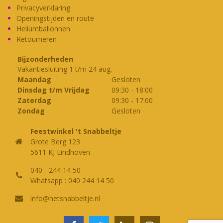
gekozen
gekozen
Privacyverklaring
worden
worden
Openingstijden en route
op
op
Heliumballonnen
Retourneren
de
de
productpagina
productpagina
Bijzonderheden
Vakantiesluiting 1 t/m 24 aug.
Maandag
Gesloten
Dinsdag t/m Vrijdag
09:30
-
18:00
Zaterdag
09:30
-
17:00
Zondag
Gesloten
Feestwinkel 't Snabbeltje
Grote Berg 123
5611 KJ Eindhoven
040 - 244 14 50
Whatsapp : 040 244 14 50
info@hetsnabbeltje.nl