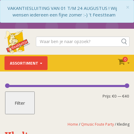
×
VAKANTIESLUITING VAN 01 T/M 24 AUGUSTUS ! Wij
wensen iedereen een fijne zomer :-) 't Feestteam
0
ASSORTIMENT
Qmusic Foute Party
Accessoires
Mi
Ma
Prijs:
€0
—
€40
Filter
Gezichtsversiering
pr
pr
Kleding
Oranje
Home
/
Qmusic Foute Party
/ Kleding