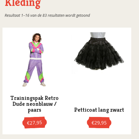
Kleding
Gesorteerd
Resultaat 1–16 van de 83 resultaten wordt getoond
op
populariteit
Trainingspak Retro
Dude neonblauw /
paars
Petticoat lang zwart
27,95
€
29,95
€
Dit
Dit