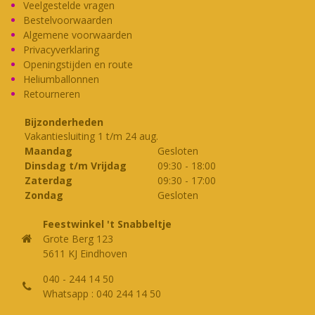
kan
kan
Veelgestelde vragen
Bestelvoorwaarden
gekozen
gekozen
Algemene voorwaarden
worden
worden
Privacyverklaring
op
op
Openingstijden en route
de
de
Heliumballonnen
productpagina
productpagina
Retourneren
Bijzonderheden
Vakantiesluiting 1 t/m 24 aug.
Maandag
Gesloten
Dinsdag t/m Vrijdag
09:30
-
18:00
Zaterdag
09:30
-
17:00
Zondag
Gesloten
Feestwinkel 't Snabbeltje
Grote Berg 123
5611 KJ Eindhoven
040 - 244 14 50
Whatsapp : 040 244 14 50