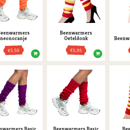
Beenwarmers
Beenwarmers
neonoranje
Oeteldonk
Beenw
5,50
€
5,95
€
nwarmers Basic
Beenwarmers Basic
Be