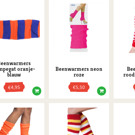
Beenwarmers
mpegat oranje-
Beenwarmers neon
Be
blauw
roze
rood
4,95
€
5,50
€