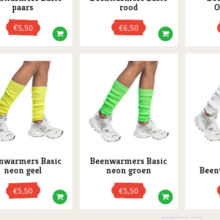
paars
rood
O
€
5,50
€
6,50
nwarmers Basic
Beenwarmers Basic
neon geel
neon groen
Been
5,50
€
5,50
€