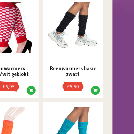
enwarmers
Beenwarmers basic
/wit geblokt
zwart
€
6,95
€
5,50