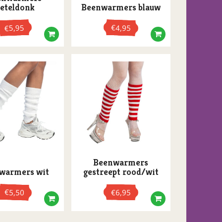
eteldonk
Beenwarmers blauw
5,95
€
4,95
€
Beenwarmers
warmers wit
gestreept rood/wit
€
5,50
€
6,95