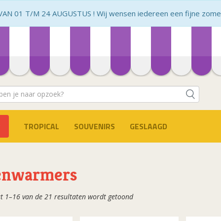
N 01 T/M 24 AUGUSTUS ! Wij wensen iedereen een fijne zomer 
TROPICAL
SOUVENIRS
GESLAAGD
enwarmers
Gesorteerd
t 1–16 van de 21 resultaten wordt getoond
op
populariteit