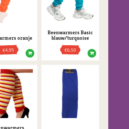
Beenwarmers Basic
armers oranje
blauw/turquoise
4,95
€
6,50
€
enwarmers