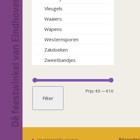
Dé feestwinkel van Eindhoven!
Vleugels
Waaiers
Wapens
Westernsporen
Zakdoeken
Zweetbandjes
Min.
Max.
Prijs:
€0
—
€10
Filter
prijs
prijs
Bijzonde
Veelgestelde vragen