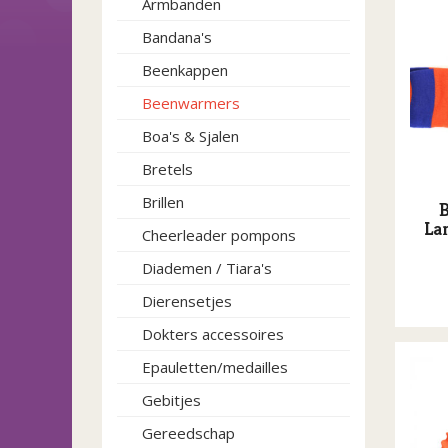
Armbanden
Bandana's
Beenkappen
Beenwarmers
Boa's & Sjalen
Bretels
Brillen
La
Cheerleader pompons
Diademen / Tiara's
Dierensetjes
Dokters accessoires
Epauletten/medailles
Gebitjes
Gereedschap