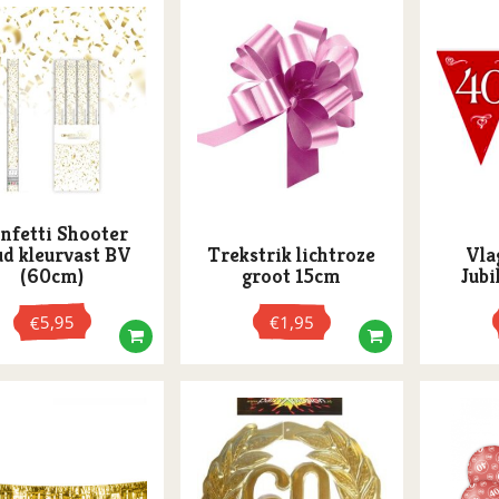
nfetti Shooter
ud kleurvast BV
Trekstrik lichtroze
Vla
(60cm)
groot 15cm
Jubi
5,95
€
1,95
€