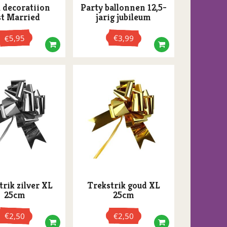
 decoratiion
Party ballonnen 12,5-
st Married
jarig jubileum
5,95
€
3,99
€
trik zilver XL
Trekstrik goud XL
25cm
25cm
€
2,50
€
2,50