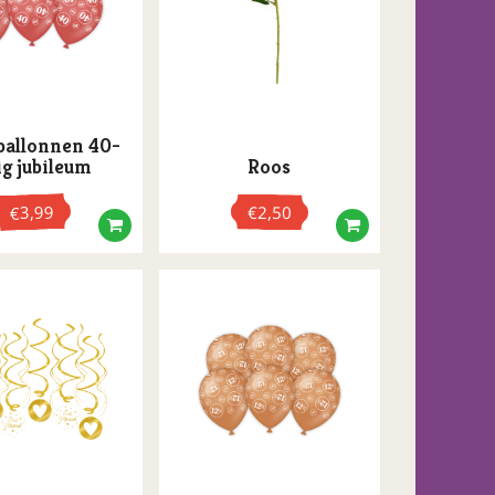
ballonnen 40-
ig jubileum
Roos
3,99
€
2,50
€