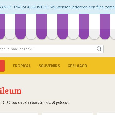
N 01 T/M 24 AUGUSTUS ! Wij wensen iedereen een fijne zomer 
TROPICAL
SOUVENIRS
GESLAAGD
ileum
Gesorteerd
t 1–16 van de 70 resultaten wordt getoond
op
populariteit