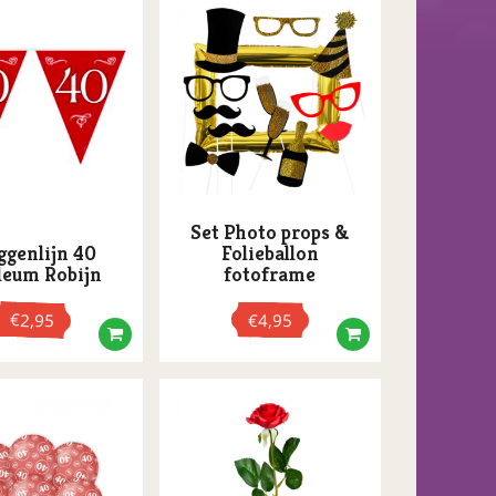
Set Photo props &
ggenlijn 40
Folieballon
leum Robijn
fotoframe
€
2,95
€
4,95