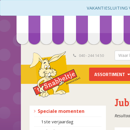
VAKANTIESLUITING VA
040 - 244 14 50
ASSORTIMENT
Jub
Speciale momenten
Resultaa
1ste verjaardag