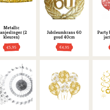
Metallic
ranjeslinger (2
Jubileumkrans 60
Party 
kleuren)
goud 40cm
jar
5,95
€
4,95
€
re
s.
n