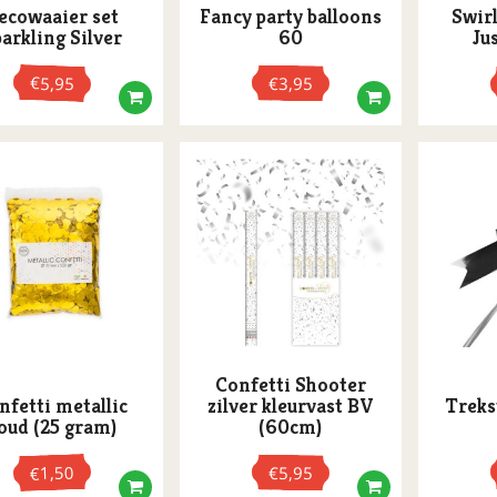
ecowaaier set
Fancy party balloons
Swirl
arkling Silver
60
Ju
pagina
€
5,95
€
3,95
Confetti Shooter
nfetti metallic
zilver kleurvast BV
Treks
oud (25 gram)
(60cm)
1,50
€
5,95
€