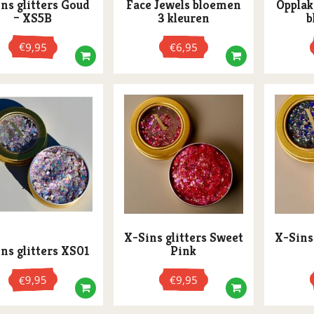
ns glitters Goud
Face Jewels bloemen
Opplak
– XS5B
3 kleuren
b
€
9,95
€
6,95
X-Sins glitters Sweet
X-Sins 
ns glitters XS01
Pink
9,95
€
9,95
€