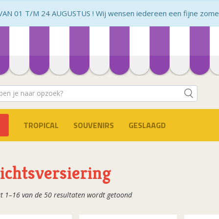
N 01 T/M 24 AUGUSTUS ! Wij wensen iedereen een fijne zomer 
TROPICAL
SOUVENIRS
GESLAAGD
ichtsversiering
Gesorteerd
t 1–16 van de 50 resultaten wordt getoond
op
populariteit