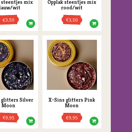
 steentjes mix
Opplak steentjes mix
lauw/wit
rood/wit
3,50
€
3,50
€
glitters Silver
X-Sins glitters Pink
Moon
Moon
€
9,95
€
9,95