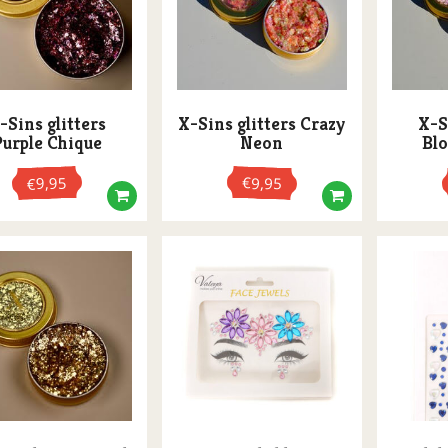
-Sins glitters
X-Sins glitters Crazy
X-S
Purple Chique
Neon
Bl
9,95
€
9,95
€