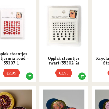
plak steentjes
rtjesmix rood –
Opplak steentjes
Kryola
55307-1
zwart (55302-2)
St
2,95
€
2,95
€