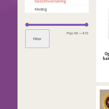
Gezichtsversiering
Kleding
Min.
Max.
Prijs:
€0
—
€10
Filter
prijs
prijs
Op
ha