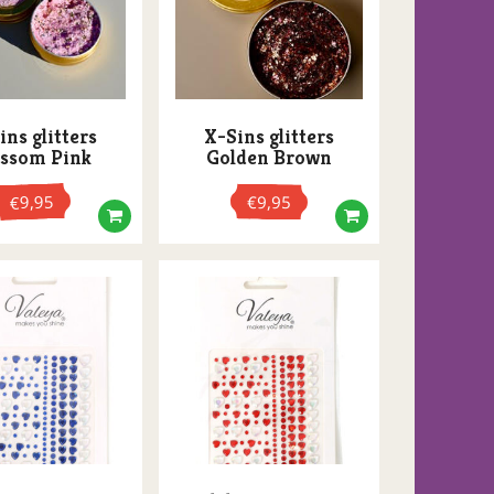
ins glitters
X-Sins glitters
ossom Pink
Golden Brown
9,95
€
9,95
€