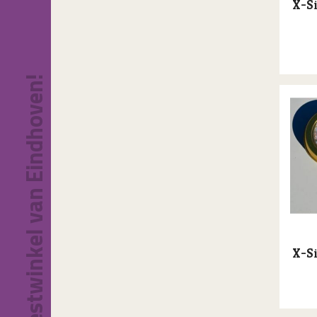
X-Si
Dé feestwinkel van Eindhoven!
X-Si