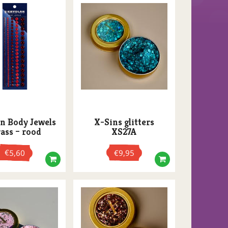
n Body Jewels
X-Sins glitters
rass – rood
XS27A
€
5,60
€
9,95