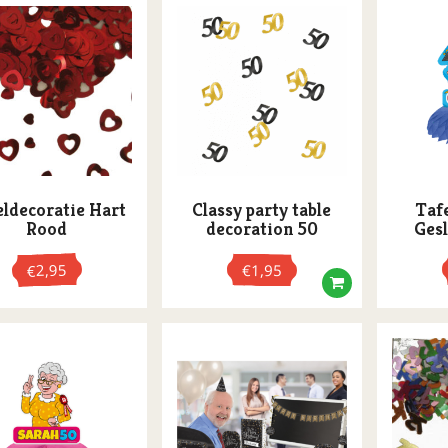
eldecoratie Hart
Classy party table
Taf
Rood
decoration 50
Gesl
2,95
€
1,95
€