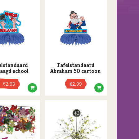
elstandaard
Tafelstandaard
aagd school
Abraham 50 cartoon
€
2,99
€
2,99