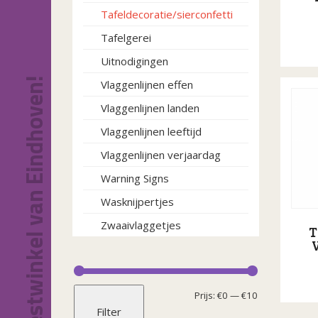
Tafeldecoratie/sierconfetti
Tafelgerei
Uitnodigingen
Dit
Dé feestwinkel van Eindhoven!
Vlaggenlijnen effen
product
heeft
Vlaggenlijnen landen
meerde
Vlaggenlijnen leeftijd
variatie
Deze
Vlaggenlijnen verjaardag
optie
Warning Signs
kan
gekoze
Wasknijpertjes
worden
Zwaaivlaggetjes
op
T
V
de
product
Min.
Max.
Prijs:
€0
—
€10
Filter
prijs
prijs