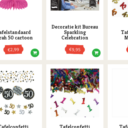
Decoratie kit Bureau
afelstandaard
Sparkling
Ta
rah 50 cartoon
Celebration
M
2,99
€
9,95
€
Tafelconfetti
Tafelconfetti
Taf