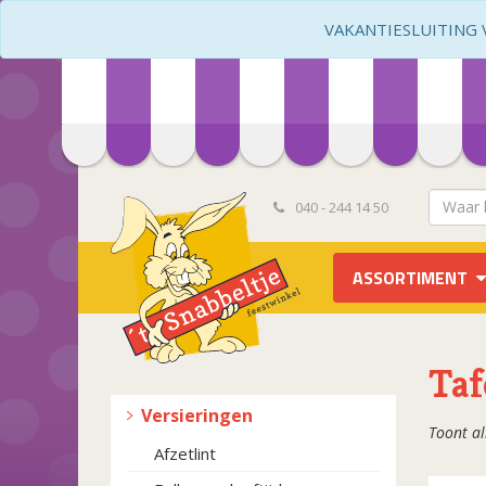
VAKANTIESLUITING VA
040 - 244 14 50
ASSORTIMENT
Taf
Versieringen
Toont al
Afzetlint