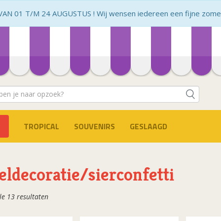
N 01 T/M 24 AUGUSTUS ! Wij wensen iedereen een fijne zomer 
TROPICAL
SOUVENIRS
GESLAAGD
eldecoratie/sierconfetti
Gesorteerd
le 13 resultaten
op
populariteit