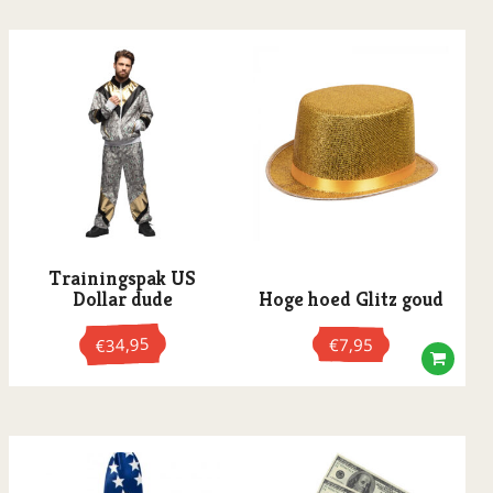
Trainingspak US
Dollar dude
Hoge hoed Glitz goud
34,95
€
7,95
€
Dit
product
heeft
meerdere