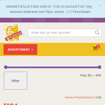
×
VAKANTIESLUITING VAN 01 T/M 24 AUGUSTUS ! Wij
wensen iedereen een fijne zomer :-) 't Feestteam
0
ASSORTIMENT
Feest thema's
Boerderij
Mi
Ma
Prijs:
€0
—
€40
Filter
Casino
pr
pr
Cheers B*tches
Disco
Home
/
Feest thema's
/ USA
Happy F*cking Birthday