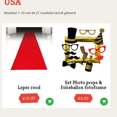
USA
Hippie
Gesorteerd
Resultaat 1–16 van de 31 resultaten wordt getoond
Jaren '20
op
populariteit
Jungle
Kampioenen
Mexicaans
Neon
Party Safe
Piraten
Pride
Set Photo props &
Race
Loper rood
Folieballon fotoframe
Steampunk
10,95
€
4,95
€
Sweet 16 & Finally 16
Tropical