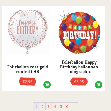
Folieballon Happy
Folieballon rose gold
Birthday ballonnen
confetti HB
holographic
€
2,95
€
3,95
1
2
3
4
5
6
→