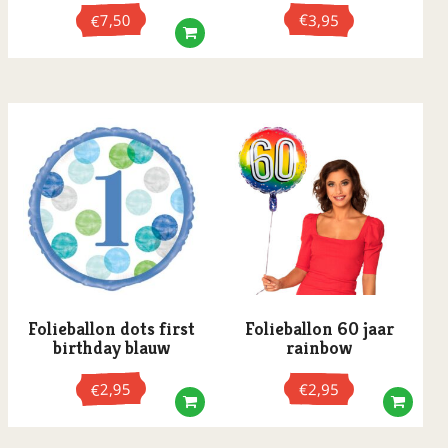
7,50
€
3,95
€
Folieballon dots first
Folieballon 60 jaar
birthday blauw
rainbow
2,95
€
2,95
€