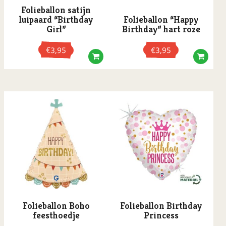
Folieballon satijn
luipaard “Birthday
Folieballon “Happy
Girl”
Birthday” hart roze
€
3,95
€
3,95
Folieballon Boho
Folieballon Birthday
feesthoedje
Princess