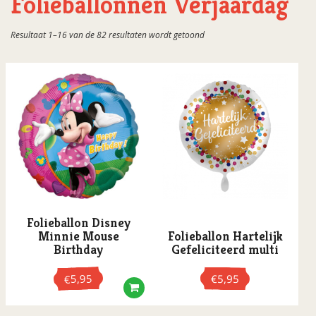
Folieballonnen Verjaardag
Folieballonnen Cijfers / Letters 100cm
Gesorteerd
Resultaat 1–16 van de 82 resultaten wordt getoond
Folieballonnen Cijfers / Letters 36cm
op
populariteit
Folieballonnen Dieren
Folieballonnen Diversen
Folieballonnen Feestdag
Folieballonnen Geslaagd
Folieballonnen Huwelijk/Jubileum
Folieballonnen Kinderen
Folieballonnen Leeftijden
Folieballon Disney
Folieballonnen Liefde
Minnie Mouse
Folieballon Hartelijk
Birthday
Gefeliciteerd multi
Folieballonnen Natuur
Folieballonnen Nieuw huis
5,95
€
5,95
€
Folieballonnen Pensioen