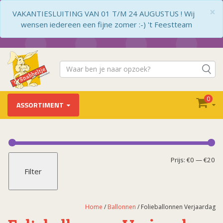
×
VAKANTIESLUITING VAN 01 T/M 24 AUGUSTUS ! Wij
wensen iedereen een fijne zomer :-) 't Feestteam
0
ASSORTIMENT
Ballonnen
Ballon Accessoires
Mi
Ma
Prijs:
€0
—
€20
Filter
Ballon Deco Kit
pr
pr
Folieballonnen Airloonz
Folieballonnen Baby
Home
/
Ballonnen
/ Folieballonnen Verjaardag
Folieballonnen Beterschap