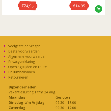
€
24,95
€
14,95
Dit
product
heeft
meerdere
variaties.
Deze
Veelgestelde vragen
optie
Bestelvoorwaarden
kan
Algemene voorwaarden
gekozen
Privacyverklaring
worden
Openingstijden en route
op
Heliumballonnen
Retourneren
de
productpagina
Bijzonderheden
Vakantiesluiting 1 t/m 24 aug.
Maandag
Gesloten
Dinsdag t/m Vrijdag
09:30
-
18:00
Zaterdag
09:30
-
17:00