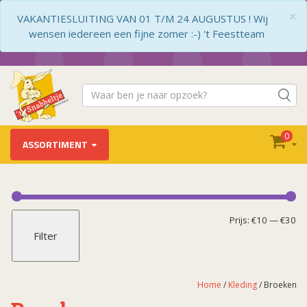
×
VAKANTIESLUITING VAN 01 T/M 24 AUGUSTUS ! Wij
wensen iedereen een fijne zomer :-) 't Feestteam
0
ASSORTIMENT
Kleding
Arabisch
Mi
Ma
Prijs:
€10
—
€30
Filter
Babykleding
pr
pr
Barbie
Beroepen
Home
/
Kleding
/ Broeken
Boeren