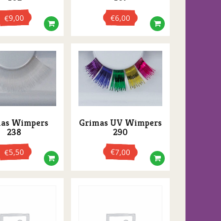
9,00
€
6,00
€
as Wimpers
Grimas UV Wimpers
238
290
5,50
€
7,00
€