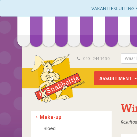
VAKANTIESLUITING VA
040 - 244 14 50
ASSORTIMENT
Wi
Make-up
Resultaa
Bloed