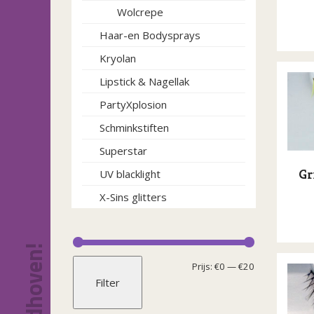
Wolcrepe
Haar-en Bodysprays
Kryolan
Lipstick & Nagellak
PartyXplosion
Schminkstiften
Superstar
Gr
UV blacklight
X-Sins glitters
Min.
Max.
Prijs:
€0
—
€20
Filter
prijs
prijs