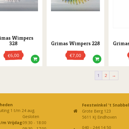
imas Wimpers
328
Grimas Wimpers 228
Grima
6,00
€
7,00
€
1
2
→
rheden
Feestwinkel 't Snabbel
uiting 1 t/m 24 aug.
Grote Berg 123
Gesloten
5611 KJ Eindhoven
t/m Vrijdag
09:30
-
18:00
040 - 244 14 50
09:30
-
17:00