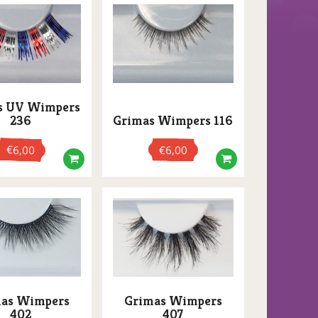
s UV Wimpers
236
Grimas Wimpers 116
€
6,00
€
6,00
as Wimpers
Grimas Wimpers
402
407