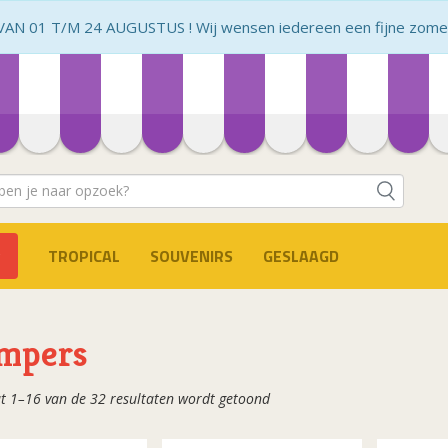
N 01 T/M 24 AUGUSTUS ! Wij wensen iedereen een fijne zomer 
TROPICAL
SOUVENIRS
GESLAAGD
mpers
Gesorteerd
t 1–16 van de 32 resultaten wordt getoond
op
populariteit