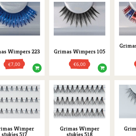
Grima
as Wimpers 223
Grimas Wimpers 105
7,00
€
6,00
€
rimas Wimper
Grimas Wimper
Grim
stukjes 517
stukjes 518