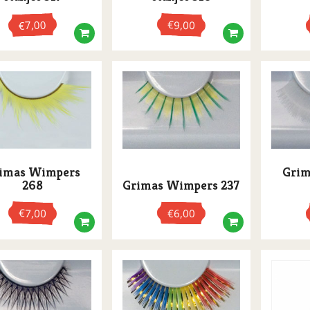
7,00
€
9,00
€
imas Wimpers
Grim
268
Grimas Wimpers 237
€
7,00
€
6,00