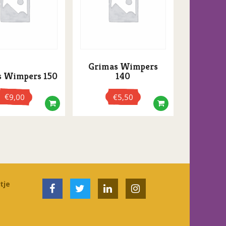
Grimas Wimpers
s Wimpers 150
140
€
9,00
€
5,50
tje