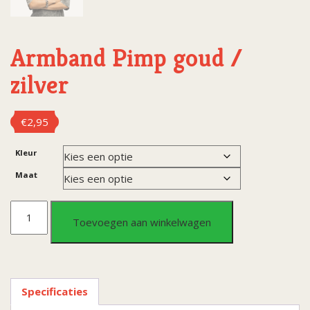
Armband Pimp goud /
zilver
€
2,95
Kleur
Maat
Armband
Toevoegen aan winkelwagen
Pimp
goud
Specificaties
/