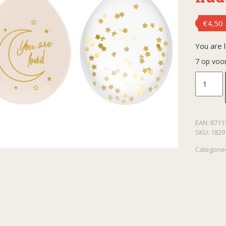
€
4,50
You are 
7 op voo
Ballonn
baby
EAN:
8711
safari
SKU:
1829
nude
Categorie
aantal