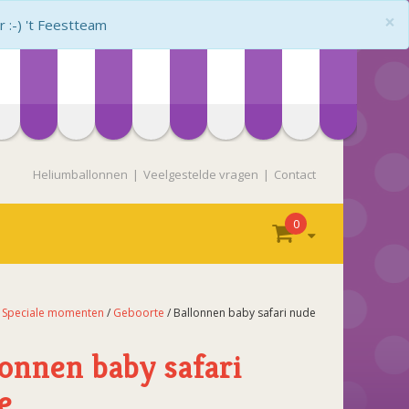
×
:-) 't Feestteam
Heliumballonnen
Veelgestelde vragen
Contact
0
/
Speciale momenten
/
Geboorte
/ Ballonnen baby safari nude
lonnen baby safari
e