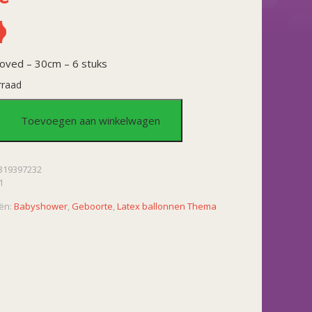
loved – 30cm – 6 stuks
rraad
en
Toevoegen aan winkelwagen
319397232
1
ën:
Babyshower
,
Geboorte
,
Latex ballonnen Thema