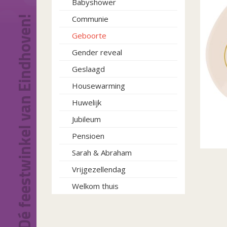
Babyshower
Dé feestwinkel van Eindhoven!
Communie
Geboorte
Gender reveal
Geslaagd
Housewarming
Huwelijk
Jubileum
Pensioen
Sarah & Abraham
Vrijgezellendag
Welkom thuis