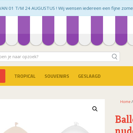
N 01 T/M 24 AUGUSTUS ! Wij wensen iedereen een fijne zomer 
TROPICAL
SOUVENIRS
GESLAAGD
Home
Bal
nud