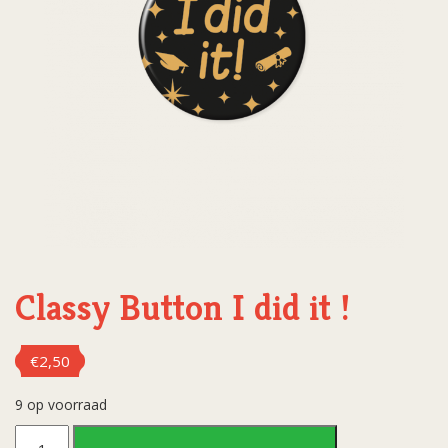
Classy Button I did it !
€
2,50
9 op voorraad
Classy