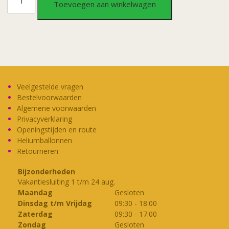
Toevoegen aan winkelwagen
Button
I
did
it
Veelgestelde vragen
Bestelvoorwaarden
!
Algemene voorwaarden
Privacyverklaring
Openingstijden en route
aantal
Heliumballonnen
Retourneren
Bijzonderheden
Vakantiesluiting 1 t/m 24 aug.
Maandag
Gesloten
Dinsdag t/m Vrijdag
09:30
-
18:00
Zaterdag
09:30
-
17:00
Zondag
Gesloten