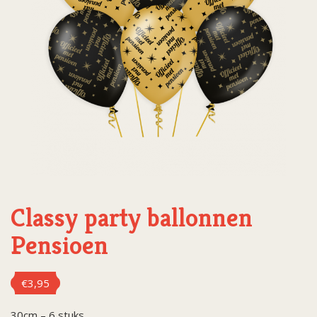
Classy party ballonnen
Pensioen
€
3,95
30cm – 6 stuks