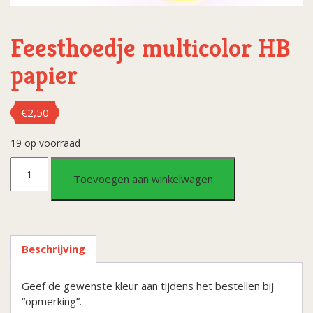
Feesthoedje multicolor HB
papier
€
2,50
19 op voorraad
Feesthoedje
Toevoegen aan winkelwagen
multicolor
HB
Beschrijving
papier
Geef de gewenste kleur aan tijdens het bestellen bij
aantal
“opmerking”.