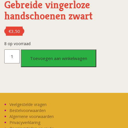
Gebreide vingerloze
handschoenen zwart
€
3,50
8 op voorraad
Gebreide
Toevoegen aan winkelwagen
vingerloze
handschoenen
zwart
aantal
Veelgestelde vragen
Bestelvoorwaarden
Algemene voorwaarden
Privacyverklaring