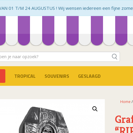
N 01 T/M 24 AUGUSTUS ! Wij wensen iedereen een fijne zomer 
TROPICAL
SOUVENIRS
GESLAAGD
Home
Gra
“RI