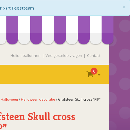
×
:-) 't Feestteam
Heliumballonnen
Veelgestelde vragen
Contact
0
/
Halloween
/
Halloween decoratie
/ Grafsteen Skull cross “RIP”
fsteen Skull cross
P”