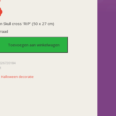
 Skull cross ‘RIP’ (50 x 27 cm)
rraad
en
Toevoegen aan winkelwagen
026720184
1
:
Halloween decoratie