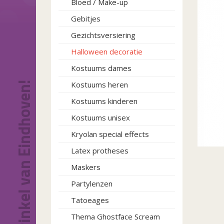
Bloed / Make-up
Gebitjes
Gezichtsversiering
Halloween decoratie
Kostuums dames
Dé feestwinkel van Eindhoven!
Kostuums heren
Kostuums kinderen
Kostuums unisex
Kryolan special effects
Latex protheses
Maskers
Partylenzen
Tatoeages
Thema Ghostface Scream