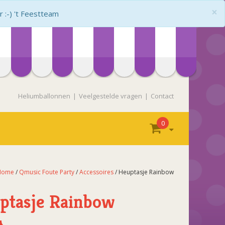
×
:-) 't Feestteam
Heliumballonnen
Veelgestelde vragen
Contact
0
Home
/
Qmusic Foute Party
/
Accessoires
/ Heuptasje Rainbow
ptasje Rainbow