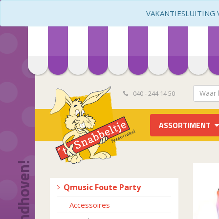
VAKANTIESLUITING VA
040 - 244 14 50
ASSORTIMENT
Qmusic Foute Party
Accessoires