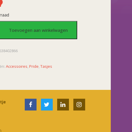
rraad
je
Toevoegen aan winkelwagen
w
638402866
ën:
Accessoires
,
Pride
,
Tasjes
tje
0