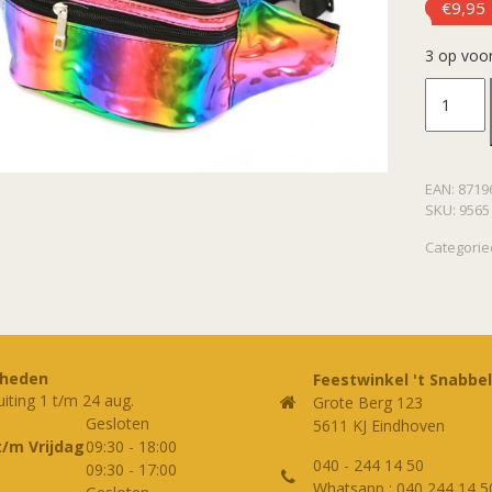
€
9,95
3 op voo
Heuptas
Rainbo
EAN:
8719
aantal
SKU:
9565
Categorie
rheden
Feestwinkel 't Snabbel
uiting 1 t/m 24 aug.
Grote Berg 123
Gesloten
5611 KJ Eindhoven
t/m Vrijdag
09:30
-
18:00
040 - 244 14 50
09:30
-
17:00
Whatsapp : 040 244 14 5