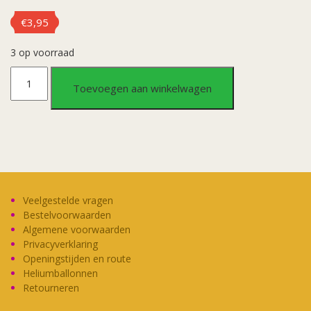
€
3,95
3 op voorraad
Horror
Toevoegen aan winkelwagen
mes
30cm
aantal
Veelgestelde vragen
Bestelvoorwaarden
Algemene voorwaarden
Privacyverklaring
Openingstijden en route
Heliumballonnen
Retourneren