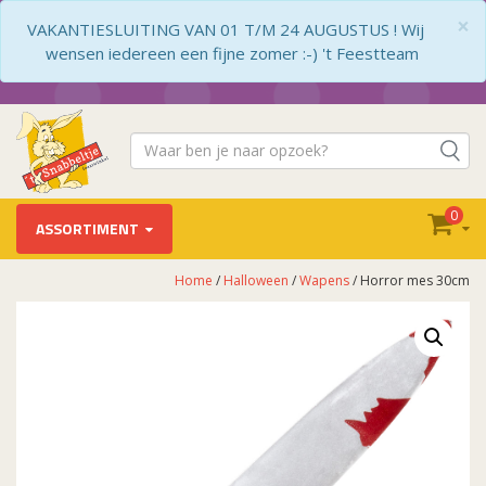
×
VAKANTIESLUITING VAN 01 T/M 24 AUGUSTUS ! Wij
wensen iedereen een fijne zomer :-) 't Feestteam
0
ASSORTIMENT
Home
/
Halloween
/
Wapens
/ Horror mes 30cm