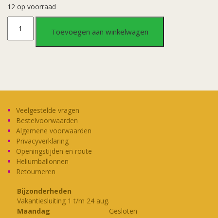
12 op voorraad
Huldeschild
Toevoegen aan winkelwagen
-
Special
-
50jr
Veelgestelde vragen
Bestelvoorwaarden
getrouwd
Algemene voorwaarden
Privacyverklaring
Openingstijden en route
aantal
Heliumballonnen
Retourneren
Bijzonderheden
Vakantiesluiting 1 t/m 24 aug.
Maandag
Gesloten