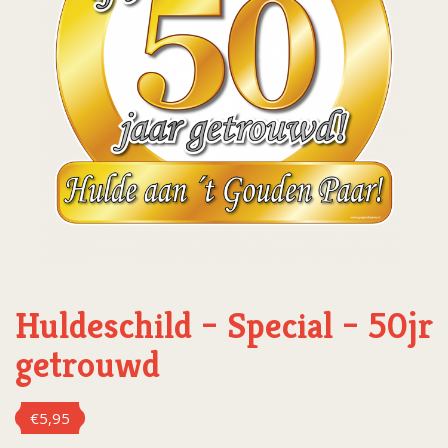
Huldeschild – Special – 50jr
getrouwd
€
5,95