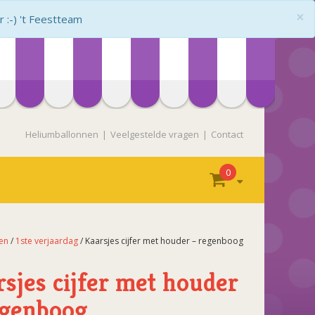
×
:-) 't Feestteam
Heliumballonnen
Veelgestelde vragen
Contact
0
en
/
1ste verjaardag
/ Kaarsjes cijfer met houder – regenboog
rsjes cijfer met houder
egenboog