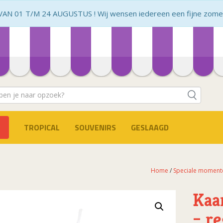
N 01 T/M 24 AUGUSTUS ! Wij wensen iedereen een fijne zomer 
TROPICAL
SOUVENIRS
GESLAAGD
Home
/
Speciale moment
Kaa
– r