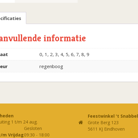
cificaties
anvullende informatie
aat
0, 1, 2, 3, 4, 5, 6, 7, 8, 9
leur
regenboog
rheden
Feestwinkel 't Snabbel
uiting 1 t/m 24 aug.
Grote Berg 123
Gesloten
5611 KJ Eindhoven
t/m Vrijdag
09:30
-
18:00