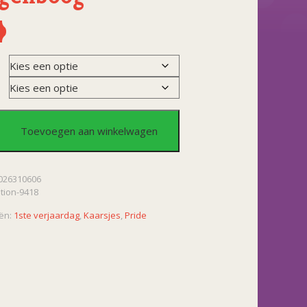
s
Toevoegen aan winkelwagen
026310606
ation-9418
ën:
1ste verjaardag
,
Kaarsjes
,
Pride
oog