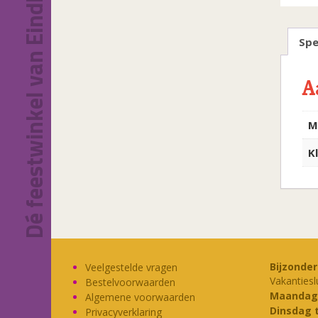
Dé feestwinkel van Eindhoven!
Spe
A
M
K
Bijzonde
Veelgestelde vragen
Vakantiesl
Bestelvoorwaarden
Maandag
Algemene voorwaarden
Dinsdag 
Privacyverklaring