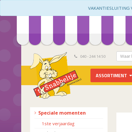
VAKANTIESLUITING VA
040 - 244 14 50
ASSORTIMENT
Speciale momenten
1ste verjaardag