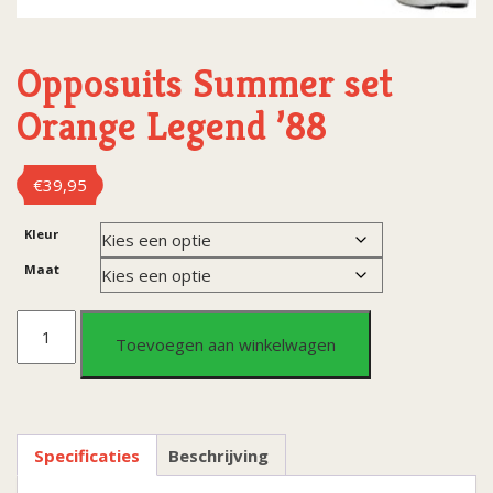
Opposuits Summer set
Orange Legend ’88
€
39,95
Kleur
Maat
Opposuits
Toevoegen aan winkelwagen
Summer
set
Specificaties
Beschrijving
Orange