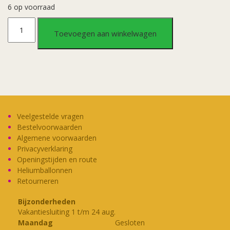
6 op voorraad
Papieren
Toevoegen aan winkelwagen
vlaggenlijn
Festive
colors
-
Veelgestelde vragen
Bestelvoorwaarden
5
Algemene voorwaarden
Privacyverklaring
Openingstijden en route
aantal
Heliumballonnen
Retourneren
Bijzonderheden
Vakantiesluiting 1 t/m 24 aug.
Maandag
Gesloten