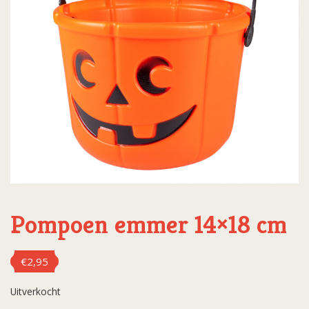
Pompoen emmer 14×18 cm
€
2,95
Uitverkocht