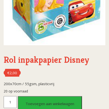
Rol inpakpapier Disney
€
2,00
200x70cm / 55gsm, plasticvrij
20 op voorraad
Rol
Toevoegen aan winkelwagen