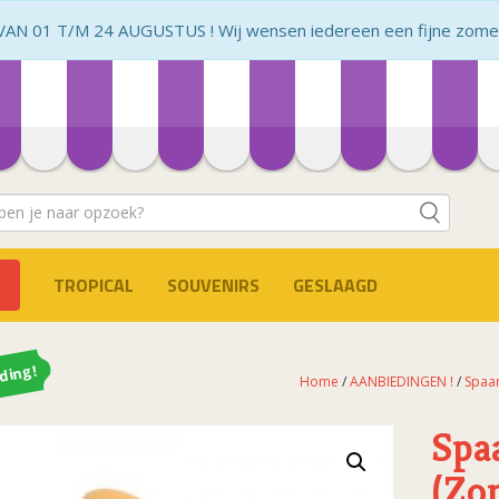
N 01 T/M 24 AUGUSTUS ! Wij wensen iedereen een fijne zomer 
TROPICAL
SOUVENIRS
GESLAAGD
ding!
Home
/
AANBIEDINGEN !
/
Spaa
Spa
(Zo