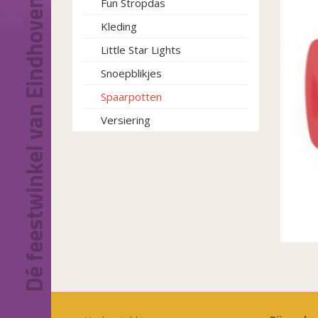
Dé feestwinkel van Eindhoven!
Fun Stropdas
Kleding
Little Star Lights
Snoepblikjes
Spaarpotten
Versiering