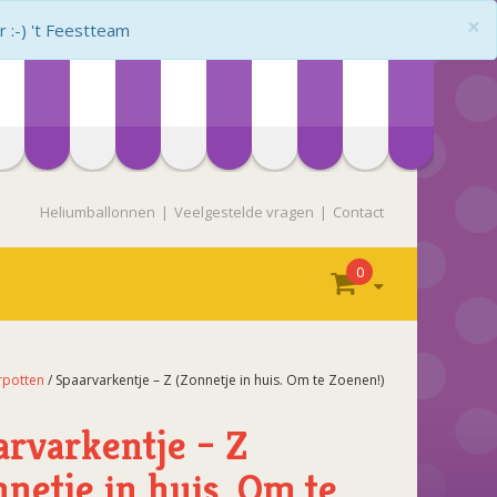
×
:-) 't Feestteam
Heliumballonnen
Veelgestelde vragen
Contact
0
rpotten
/ Spaarvarkentje – Z (Zonnetje in huis. Om te Zoenen!)
arvarkentje – Z
nnetje in huis. Om te