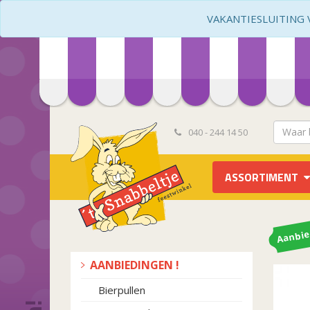
VAKANTIESLUITING VA
040 - 244 14 50
ASSORTIMENT
Aanbie
AANBIEDINGEN !
Bierpullen