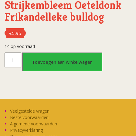
Strijkembleem Oeteldonk
Frikandelleke bulldog
€
5,95
14 op voorraad
Strijkembleem
Toevoegen aan winkelwagen
Oeteldonk
Frikandelleke
bulldog
aantal
Veelgestelde vragen
Bestelvoorwaarden
Algemene voorwaarden
Privacyverklaring