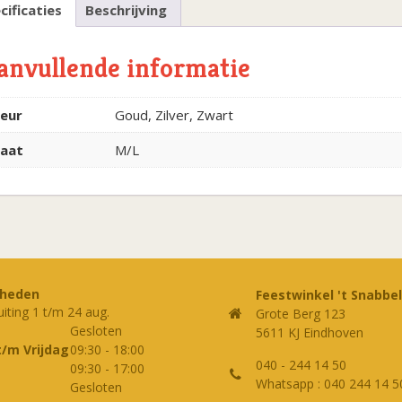
cificaties
Beschrijving
anvullende informatie
leur
Goud, Zilver, Zwart
aat
M/L
rheden
Feestwinkel 't Snabbel
uiting 1 t/m 24 aug.
Grote Berg 123
Gesloten
5611 KJ Eindhoven
t/m Vrijdag
09:30
-
18:00
040 - 244 14 50
09:30
-
17:00
Whatsapp : 040 244 14 5
Gesloten