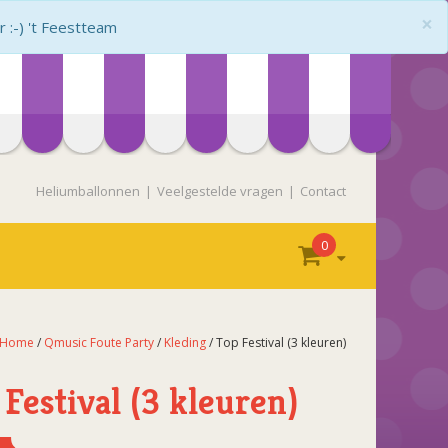
×
:-) 't Feestteam
Heliumballonnen
Veelgestelde vragen
Contact
0
Home
/
Qmusic Foute Party
/
Kleding
/ Top Festival (3 kleuren)
Festival (3 kleuren)