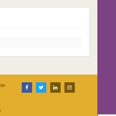
tje
0