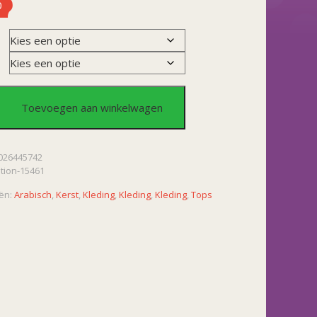
0
Toevoegen aan winkelwagen
026445742
ation-15461
)
ën:
Arabisch
,
Kerst
,
Kleding
,
Kleding
,
Kleding
,
Tops