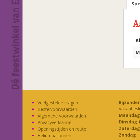
Dé feestwinkel van Eindhoven!
Spe
A
K
M
Bijzonde
Veelgestelde vragen
Vakantiesl
Bestelvoorwaarden
Maandag
Algemene voorwaarden
Dinsdag 
Privacyverklaring
Zaterdag
Openingstijden en route
Zondag
Heliumballonnen