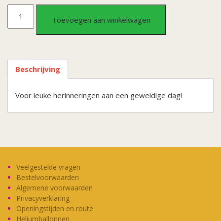
Wedding
Toevoegen aan winkelwagen
Party
Props
Beschrijving
goud
Voor leuke herinneringen aan een geweldige dag!
aantal
Veelgestelde vragen
Bestelvoorwaarden
Algemene voorwaarden
Privacyverklaring
Openingstijden en route
Heliumballonnen