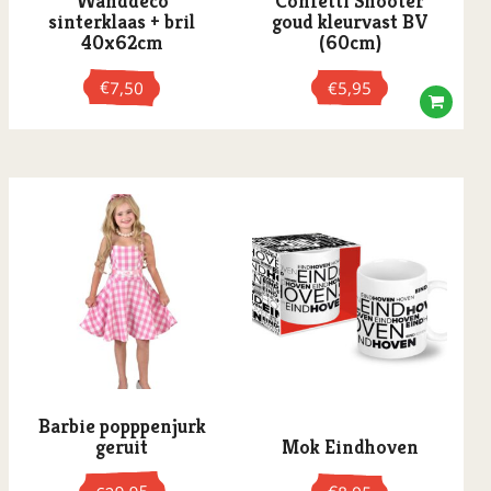
Wanddeco
Confetti Shooter
sinterklaas + bril
goud kleurvast BV
40x62cm
(60cm)
€
7,50
€
5,95
Barbie popppenjurk
geruit
Mok Eindhoven