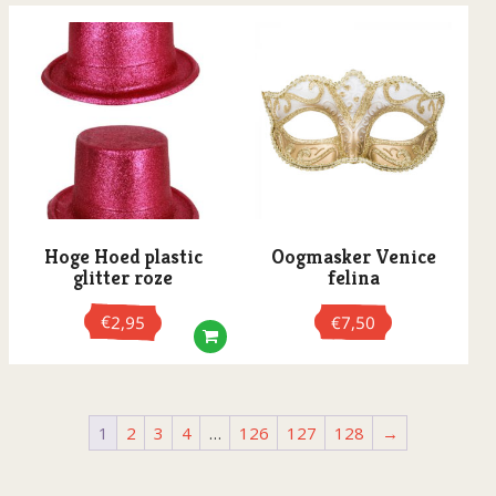
Hoge Hoed plastic
Oogmasker Venice
glitter roze
felina
€
2,95
€
7,50
Dit
product
heeft
1
2
3
4
…
126
127
128
→
meerdere
variaties.