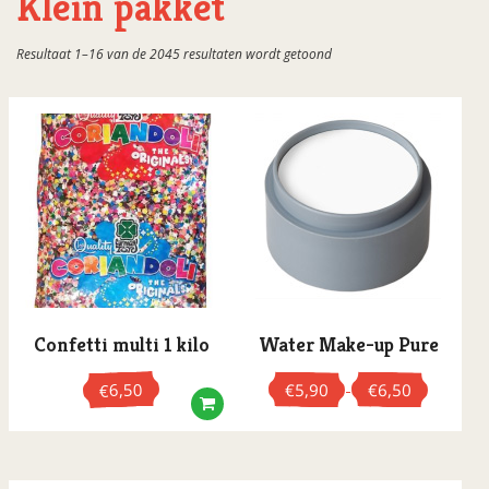
Klein pakket
Gesorteerd
Resultaat 1–16 van de 2045 resultaten wordt getoond
op
populariteit
Confetti multi 1 kilo
Water Make-up Pure
6,50
€
€
5,90
6,50
-
€
Prijsklasse:
€5,90
Dit
tot
product
€6,50