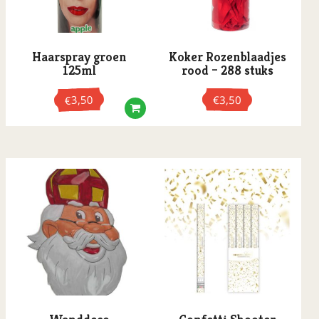
Haarspray groen
Koker Rozenblaadjes
125ml
rood – 288 stuks
3,50
€
3,50
€