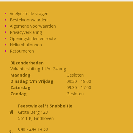
Deze
optie
kan
Veelgestelde vragen
Bestelvoorwaarden
gekozen
Algemene voorwaarden
worden
Privacyverklaring
op
Openingstijden en route
de
Heliumballonnen
productpagina
Retourneren
Bijzonderheden
Vakantiesluiting 1 t/m 24 aug.
Maandag
Gesloten
Dinsdag t/m Vrijdag
09:30
-
18:00
Zaterdag
09:30
-
17:00
Zondag
Gesloten
Feestwinkel 't Snabbeltje
Grote Berg 123
5611 KJ Eindhoven
040 - 244 14 50