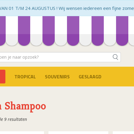
N 01 T/M 24 AUGUSTUS ! Wij wensen iedereen een fijne zomer 
TROPICAL
SOUVENIRS
GESLAAGD
n Shampoo
Gesorteerd
le 9 resultaten
op
populariteit