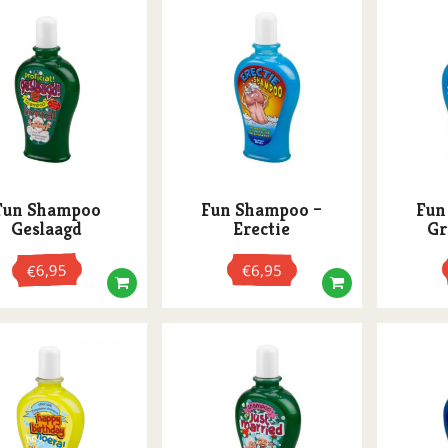
Fun Shampoo
Fun Shampoo –
Fun
Geslaagd
Erectie
Gr
6,95
€
6,95
€