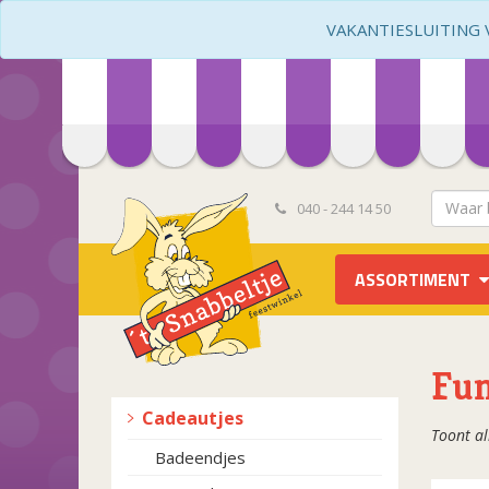
VAKANTIESLUITING VA
040 - 244 14 50
ASSORTIMENT
Fu
Cadeautjes
Toont al
Badeendjes