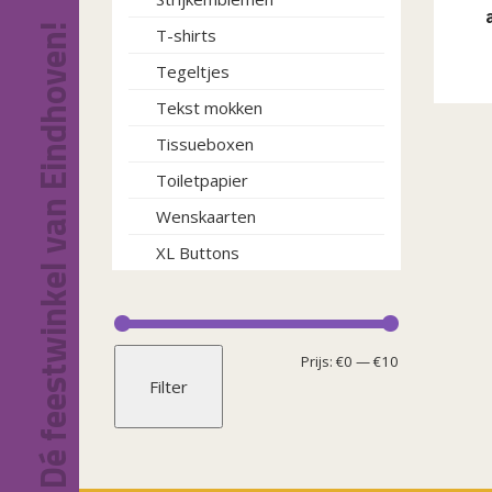
Dé feestwinkel van Eindhoven!
T-shirts
Tegeltjes
Tekst mokken
Tissueboxen
Toiletpapier
Wenskaarten
XL Buttons
Min.
Max.
Prijs:
€0
—
€10
Filter
prijs
prijs