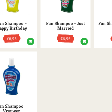
un Shampoo –
Fun Shampoo – Just
Fun S
appy Birthday
Married
6,95
€
6,95
€
un Shampoo –
Vrouwen