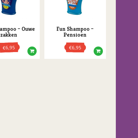
hampoo – Ouwe
Fun Shampoo –
zakken
Pensioen
6,95
€
6,95
€