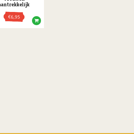
aantrekkelijk
€
6,95