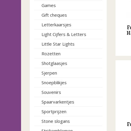
Games
Gift cheques
Letterkaarsjes
F
H
Light Cijfers & Letters
Little Star Lights
Rozetten
Shotglaasjes
Sjerpen
Snoepblikjes
Souvenirs
Spaarvarkentjes
Sportprijzen
Stone slogans
F
Strijkemblemen