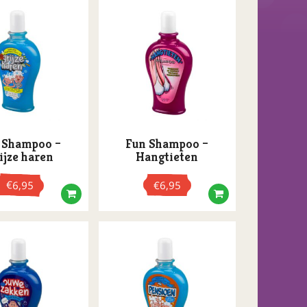
 Shampoo –
Fun Shampoo –
ijze haren
Hangtieten
€
6,95
€
6,95