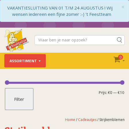
×
VAKANTIESLUITING VAN 01 T/M 24 AUGUSTUS ! Wij
wensen iedereen een fijne zomer :-) 't Feestteam
0
ASSORTIMENT
Cadeautjes
Badeendjes
Mi
Ma
Prijs:
€0
—
€10
Filter
BBQ schorten
pr
pr
Bieropeners
Bierpullen
Home
/
Cadeautjes
/ Strijkemblemen
Biertrechter / Drinkgordel