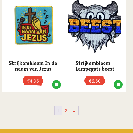
Strijkembleem In de
Strijkembleem –
naam van Jezus
Lampegats beest
€
4,95
€
6,50
1
2
→