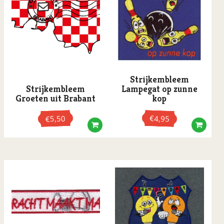
Tissueboxen
Toiletpapier
Wenskaarten
XL Buttons
Strijkembleem
Strijkembleem
Lampegat op zunne
Groeten uit Brabant
kop
5,50
€
4,95
€