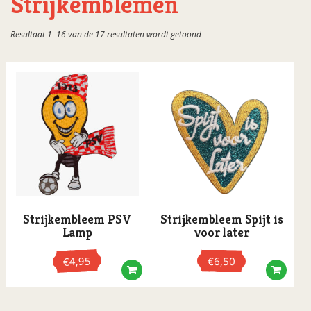
Strijkemblemen
Bierviltjes
Gesorteerd
Resultaat 1–16 van de 17 resultaten wordt getoond
Bossche Bol artikelen
op
populariteit
Buttons
Cadeautasjes
Cartoon mokken
Cement huisjes
Dienbladen
Fun Shampoo
Fun stropdassen
Strijkembleem PSV
Strijkembleem Spijt is
Funny socks
Lamp
voor later
Games
4,95
€
6,50
€
Gift cheques
Letterkaarsjes