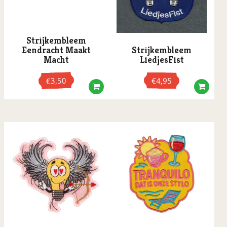
Strijkembleem
Eendracht Maakt
Strijkembleem
Macht
LiedjesFist
3,50
€
4,95
€