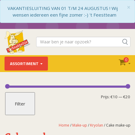
×
VAKANTIESLUITING VAN 01 T/M 24 AUGUSTUS ! Wij
wensen iedereen een fijne zomer :-) 't Feestteam
0
ASSORTIMENT
Make-up
Bloed
Mi
Ma
Prijs:
€10
—
€20
Filter
Glitters
pr
pr
Grimas
Haar-en Bodysprays
Home
/
Make-up
/
Kryolan
/ Cake make-up
Kryolan