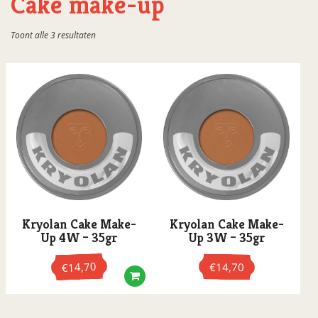
Cake make-up
Cake make-up
Gesorteerd
Toont alle 3 resultaten
Creme make-up
op
populariteit
Glitter
Lipstick/oogpotlood
Special products
Sponsjes/penselen
TV paint sticks
Water make-up
Lipstick & Nagellak
Kryolan Cake Make-
Kryolan Cake Make-
PartyXplosion
Up 4W – 35gr
Up 3W – 35gr
Schminkstiften
14,70
€
14,70
€
Superstar
UV blacklight