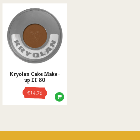
X-Sins glitters
Kryolan Cake Make-
up EF 80
€
14,70