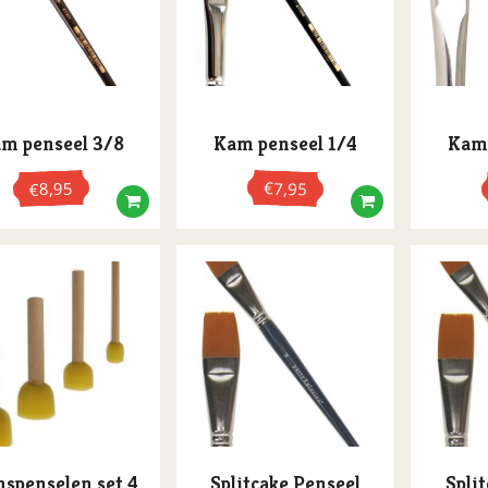
m penseel 3/8
Kam penseel 1/4
Kam 
8,95
€
7,95
€
spenselen set 4
Splitcake Penseel
Spli