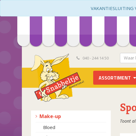
VAKANTIESLUITING VA
040 - 244 14 50
ASSORTIMENT
Spo
Make-up
Toont al
Bloed