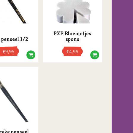
PXP Bloemetjes
penseel 1/2
spons
9,95
€
4,95
€
tcake penseel