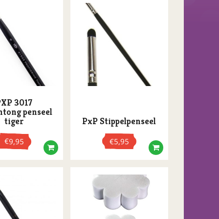
PXP 3017
ntong penseel
tiger
PxP Stippelpenseel
€
9,95
€
5,95