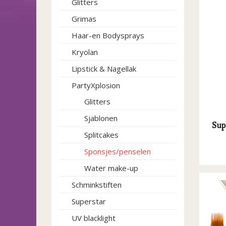
Glitters
Grimas
Haar-en Bodysprays
Kryolan
Lipstick & Nagellak
PartyXplosion
Glitters
Sjablonen
Sup
Splitcakes
Sponsjes/penselen
Water make-up
Schminkstiften
Superstar
UV blacklight