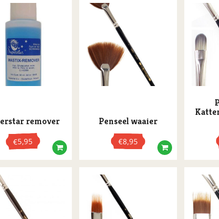
Katte
erstar remover
Penseel waaier
5,95
€
8,95
€