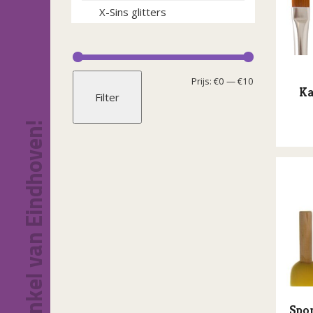
X-Sins glitters
Min.
Max.
Prijs:
€0
—
€10
Ka
Filter
prijs
prijs
Dé feestwinkel van Eindhoven!
Spon