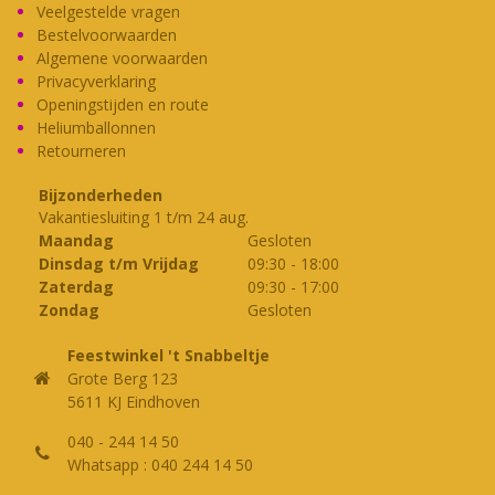
kan
Veelgestelde vragen
Bestelvoorwaarden
gekozen
Algemene voorwaarden
worden
Privacyverklaring
op
Openingstijden en route
de
Heliumballonnen
productpagina
Retourneren
Bijzonderheden
Vakantiesluiting 1 t/m 24 aug.
Maandag
Gesloten
Dinsdag t/m Vrijdag
09:30
-
18:00
Zaterdag
09:30
-
17:00
Zondag
Gesloten
Feestwinkel 't Snabbeltje
Grote Berg 123
5611 KJ Eindhoven
040 - 244 14 50
Whatsapp : 040 244 14 50