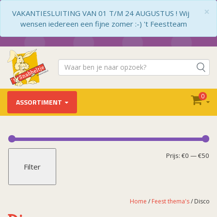
×
VAKANTIESLUITING VAN 01 T/M 24 AUGUSTUS ! Wij
wensen iedereen een fijne zomer :-) 't Feestteam
0
ASSORTIMENT
Feest thema's
Boerderij
Mi
Ma
Prijs:
€0
—
€50
Filter
Casino
pr
pr
Cheers B*tches
Disco
Home
/
Feest thema's
/ Disco
Happy F*cking Birthday