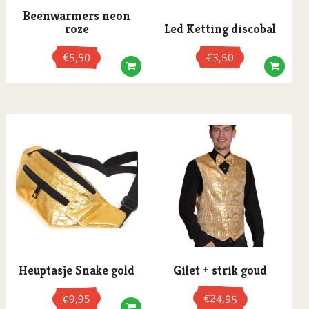
Beenwarmers neon
roze
Led Ketting discobal
€
5,50
€
3,50
Heuptasje Snake gold
Gilet + strik goud
€
9,95
24,95
€