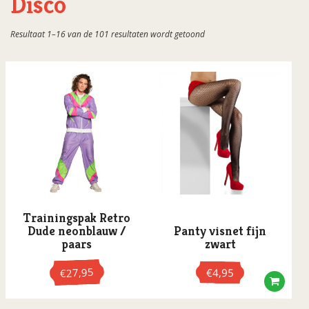
Disco
Hippie
Gesorteerd
Resultaat 1–16 van de 101 resultaten wordt getoond
Jaren '20
op
populariteit
Jungle
Kampioenen
Mexicaans
Neon
Party Safe
Piraten
Pride
Trainingspak Retro
Race
Dude neonblauw /
Panty visnet fijn
paars
zwart
Steampunk
Sweet 16 & Finally 16
27,95
€
4,95
€
Tropical
Dit