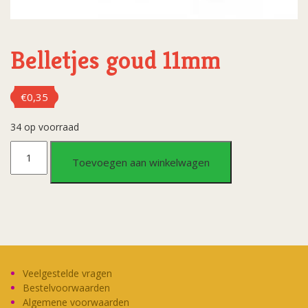
Belletjes goud 11mm
€
0,35
34 op voorraad
Belletjes
Toevoegen aan winkelwagen
goud
11mm
aantal
Veelgestelde vragen
Bestelvoorwaarden
Algemene voorwaarden