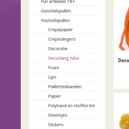
Fun artikelen 18+
Goochelspullen
Knutselspullen
Crepepapier
Crepeslingers
Decoratie
Decoslang tube
Deco
Foam
Lijm
Paillettenbanden
Papier
Polyband en stoffen lint
Steentjes
Stickers