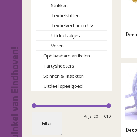
Strikken
Textielstiften
Textielverf neon UV
Deco
Uitdeelzakjes
Veren
Dé feestwinkel van Eindhoven!
Opblaasbare artikelen
Partyshooters
Spinnen & Insekten
Uitdeel speelgoed
Min.
Max.
Prijs:
€0
—
€10
Filter
prijs
prijs
Deco