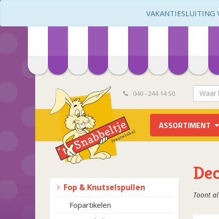
VAKANTIESLUITING VA
040 - 244 14 50
ASSORTIMENT
Dec
Fop & Knutselspullen
Toont al
Fopartikelen