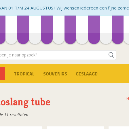
N 01 T/M 24 AUGUSTUS ! Wij wensen iedereen een fijne zomer 
TROPICAL
SOUVENIRS
GESLAAGD
oslang tube
H
Gesorteerd
le 11 resultaten
op
populariteit