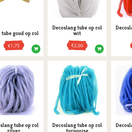
Decoslang tube op rol
Decosl
 tube goud op rol
wit
1,75
€
2,00
€
slang tube op rol
Decoslang tube op rol
Decosl
zilver
turquoise