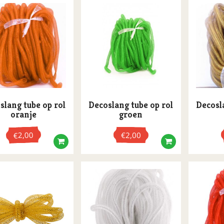
slang tube op rol
Decoslang tube op rol
Decosl
oranje
groen
2,00
€
2,00
€