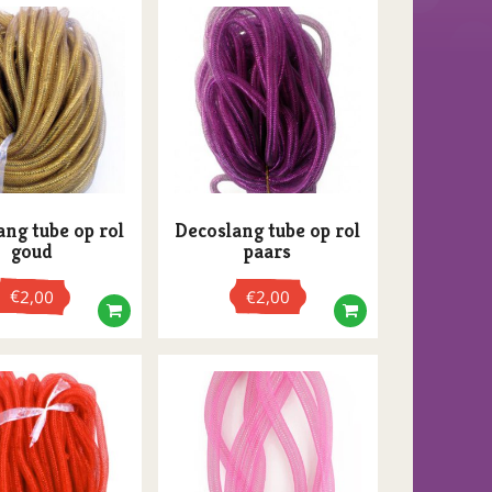
ang tube op rol
Decoslang tube op rol
goud
paars
€
2,00
€
2,00