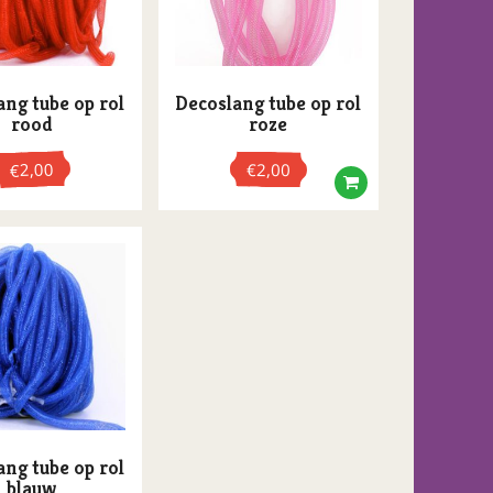
ang tube op rol
Decoslang tube op rol
rood
roze
2,00
€
2,00
€
ang tube op rol
blauw