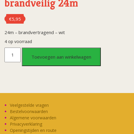
brandveilig 24m
€
5,95
24m – brandvertragend – wit
4 op voorraad
Crepeslinger
Toevoegen aan winkelwagen
wit
brandveilig
24m
aantal
Veelgestelde vragen
Bestelvoorwaarden
Algemene voorwaarden
Privacyverklaring
Openingstijden en route