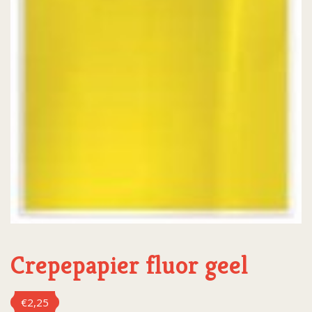
Crepepapier fluor geel
€
2,25