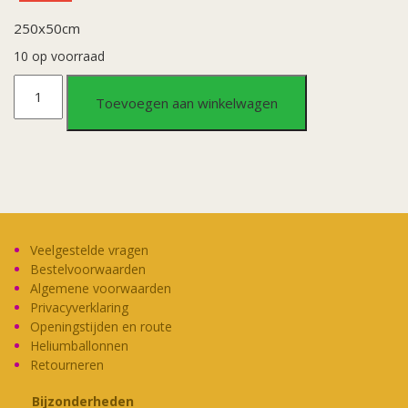
250x50cm
10 op voorraad
Crepepapier
Toevoegen aan winkelwagen
fluor
geel
aantal
Veelgestelde vragen
Bestelvoorwaarden
Algemene voorwaarden
Privacyverklaring
Openingstijden en route
Heliumballonnen
Retourneren
Bijzonderheden