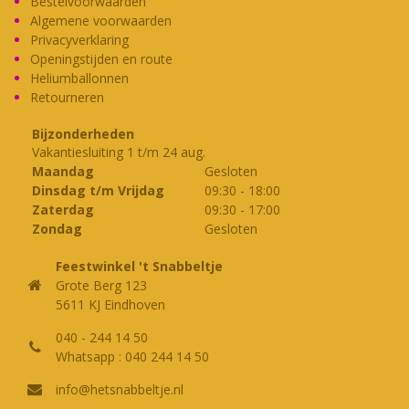
Bestelvoorwaarden
aantal
Algemene voorwaarden
Privacyverklaring
Openingstijden en route
Heliumballonnen
Retourneren
Bijzonderheden
Vakantiesluiting 1 t/m 24 aug.
Maandag
Gesloten
Dinsdag t/m Vrijdag
09:30
-
18:00
Zaterdag
09:30
-
17:00
Zondag
Gesloten
Feestwinkel 't Snabbeltje
Grote Berg 123
5611 KJ Eindhoven
040 - 244 14 50
Whatsapp : 040 244 14 50
info@hetsnabbeltje.nl