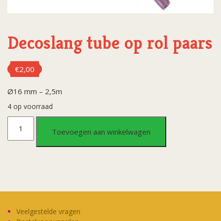
Decoslang tube op rol paars
€
2,00
Ø16 mm – 2,5m
4 op voorraad
Decoslang
Toevoegen aan winkelwagen
tube
op
rol
paars
Veelgestelde vragen