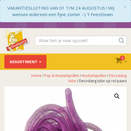
×
VAKANTIESLUITING VAN 01 T/M 24 AUGUSTUS ! Wij
wensen iedereen een fijne zomer :-) 't Feestteam
0
ASSORTIMENT
Home
/
Fop & Knutselspullen
/
Knutselspullen
/
Decoslang
tube
/ Decoslang tube op rol paars