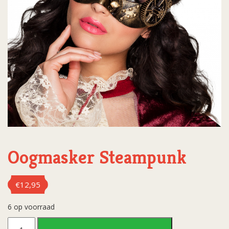
Oogmasker Steampunk
€
12,95
6 op voorraad
Oogmasker