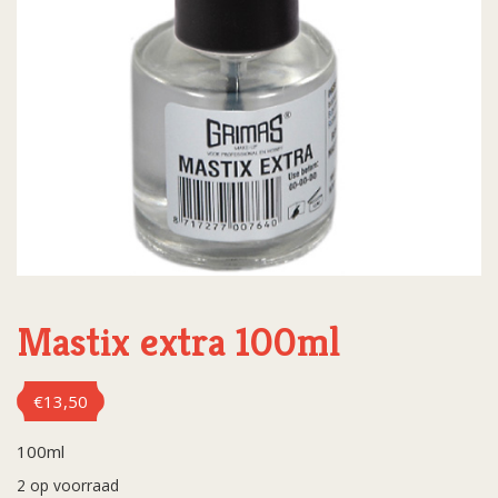
Mastix extra 100ml
€
13,50
100ml
2 op voorraad