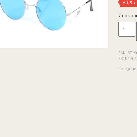
€
3,95
2 op voo
Hippie
bril
EAN:
8719
blauw
SKU:
1764
aantal
Categorie