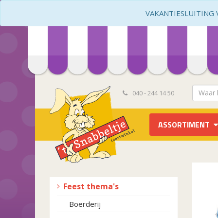
VAKANTIESLUITING VA
040 - 244 14 50
ASSORTIMENT
Feest thema's
Boerderij