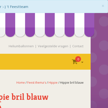
×
:-) 't Feestteam
Heliumballonnen
Veelgestelde vragen
Contact
0
Home
/
Feest thema's
/
Hippie
/ Hippie bril blauw
pie bril blauw