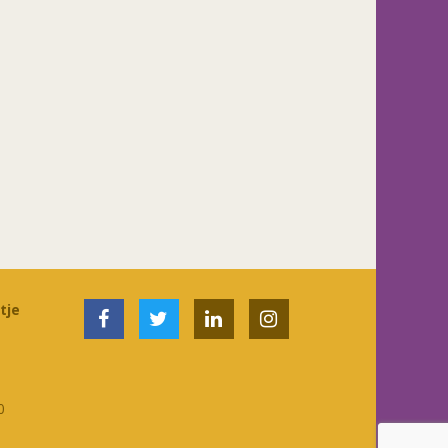
tje
0