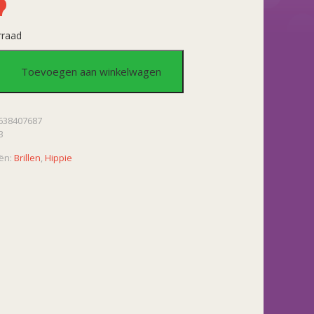
rraad
Toevoegen aan winkelwagen
638407687
3
ën:
Brillen
,
Hippie