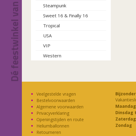
Dé feestwinkel van Eindhoven!
Steampunk
Sweet 16 & Finally 16
Tropical
USA
VIP
Western
Bijzonde
Veelgestelde vragen
Vakantiesl
Bestelvoorwaarden
Maandag
Algemene voorwaarden
Dinsdag 
Privacyverklaring
Zaterdag
Openingstijden en route
Zondag
Heliumballonnen
Retourneren