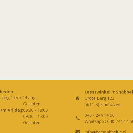
rheden
Feestwinkel 't Snabbel
uiting 1 t/m 24 aug.
Grote Berg 123
Gesloten
5611 KJ Eindhoven
t/m Vrijdag
09:30
-
18:00
040 - 244 14 50
09:30
-
17:00
Whatsapp : 040 244 14 5
Gesloten
info@hetsnabbeltje.nl