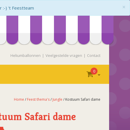
×
:-) 't Feestteam
Heliumballonnen
Veelgestelde vragen
Contact
0
Home
/
Feest thema's
/
Jungle
/ Kostuum Safari dame
tuum Safari dame