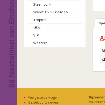
Dé feestwinkel van Eindhoven!
Steampunk
Sweet 16 & Finally 16
Tropical
Spe
USA
VIP
A
Western
M
K
Bijzonde
Veelgestelde vragen
Vakantiesl
Bestelvoorwaarden