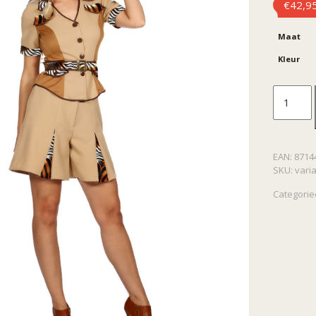
€
42,9
Maat
Kleur
Kostuu
Safari
EAN:
8714
dame
SKU:
vari
aantal
Categorie