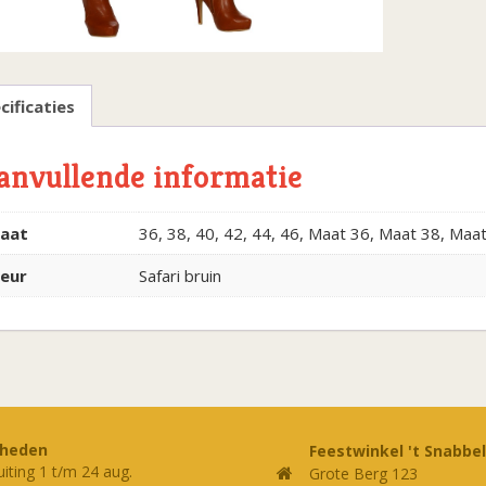
cificaties
anvullende informatie
aat
36, 38, 40, 42, 44, 46, Maat 36, Maat 38, Maa
leur
Safari bruin
rheden
Feestwinkel 't Snabbel
uiting 1 t/m 24 aug.
Grote Berg 123