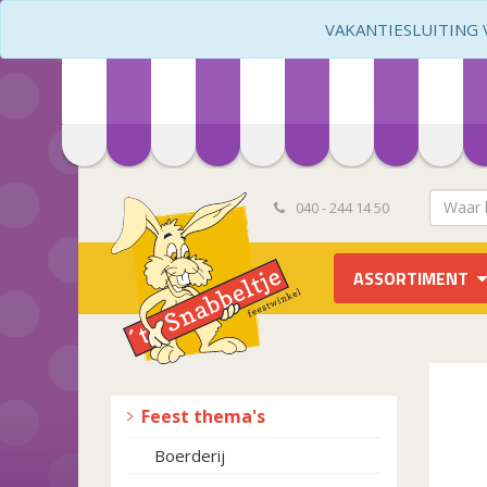
VAKANTIESLUITING VA
040 - 244 14 50
ASSORTIMENT
Feest thema's
Boerderij