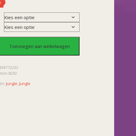
5
m
Toevoegen aan winkelwagen
438772232
ation-8292
ën:
Jungle
,
Jungle