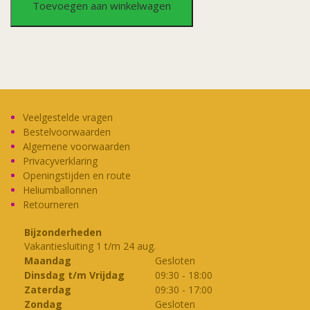
Toevoegen aan winkelwagen
TV
paint
stick
406
Veelgestelde vragen
Bestelvoorwaarden
aantal
Algemene voorwaarden
Privacyverklaring
Openingstijden en route
Heliumballonnen
Retourneren
Bijzonderheden
Vakantiesluiting 1 t/m 24 aug.
Maandag
Gesloten
Dinsdag t/m Vrijdag
09:30
-
18:00
Zaterdag
09:30
-
17:00
Zondag
Gesloten