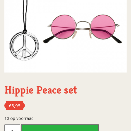
Hippie Peace set
€
5,95
10 op voorraad
Hippie