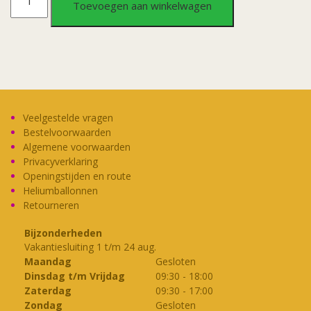
Toevoegen aan winkelwagen
Peace
set
aantal
Veelgestelde vragen
Bestelvoorwaarden
Algemene voorwaarden
Privacyverklaring
Openingstijden en route
Heliumballonnen
Retourneren
Bijzonderheden
Vakantiesluiting 1 t/m 24 aug.
Maandag
Gesloten
Dinsdag t/m Vrijdag
09:30
-
18:00
Zaterdag
09:30
-
17:00
Zondag
Gesloten