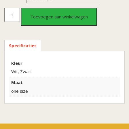
Tiara
Toevoegen aan winkelwagen
Claudette
-
Specificaties
zwart
aantal
Kleur
Wit, Zwart
Maat
one size