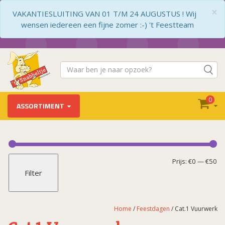
×
VAKANTIESLUITING VAN 01 T/M 24 AUGUSTUS ! Wij
wensen iedereen een fijne zomer :-) 't Feestteam
0
ASSORTIMENT
Feestdagen
Carnaval (decoratie)
Mi
Ma
Prijs:
€0
—
€50
Filter
Cat.1 Vuurwerk
pr
pr
Kerst
Koningsdag
Home
/
Feestdagen
/ Cat.1 Vuurwerk
Moederdag