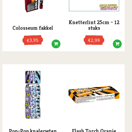
Knetterlint 25cm – 12
Colosseum fakkel
stuks
3,95
€
2,99
€
Pop-Pop knalerwten
Flash Torch Oranje