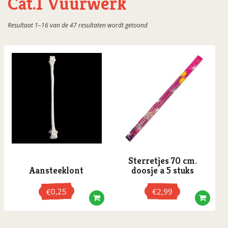
Cat.1 Vuurwerk
Oranje 2026
Gesorteerd
Resultaat 1–16 van de 47 resultaten wordt getoond
Oud & Nieuw
op
populariteit
Pasen
Ramadan
Sinterklaas
St.Patrick's Day
Vaderdag
Valentijnsdag
Sterretjes 70 cm.
Aansteeklont
doosje a 5 stuks
0,25
€
2,99
€