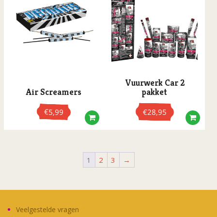
Vuurwerk Car 2
Air Screamers
pakket
€
€
5,99
28,95
1
2
3
→
Veelgestelde vragen