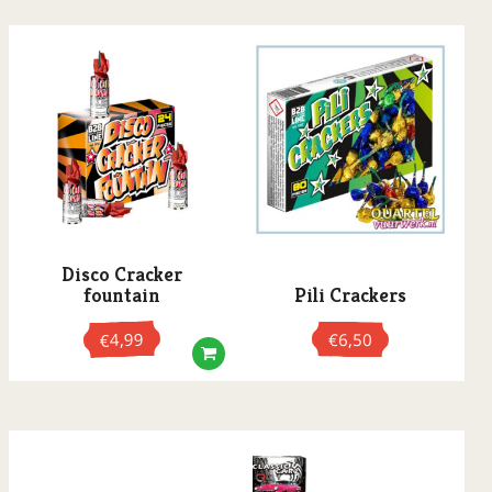
Disco Cracker
fountain
Pili Crackers
4,99
€
6,50
€