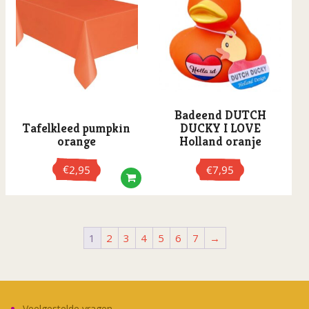
Deze
optie
kan
gekozen
worden
op
de
Badeend DUTCH
productpagina
Tafelkleed pumpkin
DUCKY I LOVE
orange
Holland oranje
€
2,95
€
7,95
1
2
3
4
5
6
7
→
Veelgestelde vragen