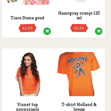
Haarspray oranje 125
Tiara Diana goud
ml
2,95
€
3,50
€
Visnet top
T-shirt Holland &
neonoranje
leeuw