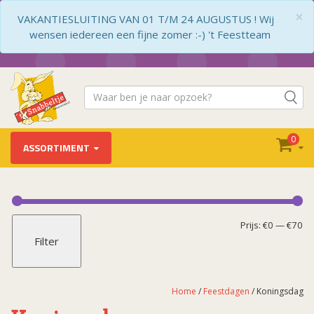
×
VAKANTIESLUITING VAN 01 T/M 24 AUGUSTUS ! Wij
wensen iedereen een fijne zomer :-) 't Feestteam
0
ASSORTIMENT
Feestdagen
Carnaval (decoratie)
Mi
Ma
Prijs:
€0
—
€70
Filter
Cat.1 Vuurwerk
pr
pr
Kerst
Koningsdag
Home
/
Feestdagen
/ Koningsdag
Moederdag