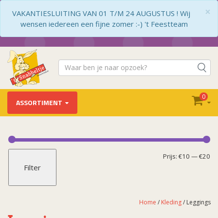
×
VAKANTIESLUITING VAN 01 T/M 24 AUGUSTUS ! Wij
wensen iedereen een fijne zomer :-) 't Feestteam
0
ASSORTIMENT
Kleding
Arabisch
Mi
Ma
Prijs:
€10
—
€20
Filter
Babykleding
pr
pr
Barbie
Beroepen
Home
/
Kleding
/ Leggings
Boeren