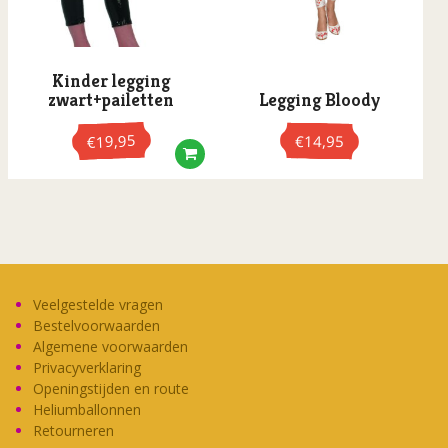
Trainingspakken
worden
worden
op
op
Tropical
de
de
Tuinbroeken/Overalls
Kinder legging
productpagina
productpagina
zwart+pailetten
Legging Bloody
Western
19,95
€
14,95
€
Veelgestelde vragen
Bestelvoorwaarden
Algemene voorwaarden
Privacyverklaring
Openingstijden en route
Heliumballonnen
Retourneren